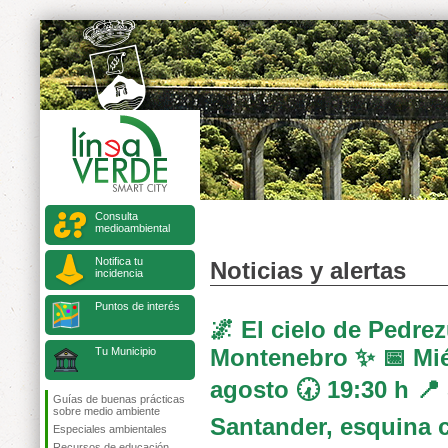
Consulta
medioambiental
Notifica tu
Noticias y alertas
incidencia
Puntos de interés
🌌 El cielo de Pedre
Montenebro ✨ 📅 Mié
Tu Municipio
agosto 🕢 19:30 h 📍 
Guías de buenas prácticas
sobre medio ambiente
Santander, esquina c
Especiales ambientales
Recursos de educación