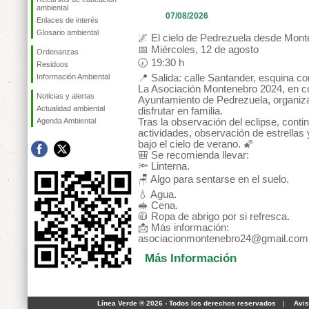
ambiental
07/08/2026
Enlaces de interés
Glosario ambiental
🌌 El cielo de Pedrezuela desde Mon
📅 Miércoles, 12 de agosto
Ordenanzas
🕢 19:30 h
Residuos
Información Ambiental
📍 Salida: calle Santander, esquina co
La Asociación Montenebro 2024, en co
Noticias y alertas
Ayuntamiento de Pedrezuela, organiza
Actualidad ambiental
disfrutar en familia.
Agenda Ambiental
Tras la observación del eclipse, cont
actividades, observación de estrellas
bajo el cielo de verano. 🌠
🎒 Se recomienda llevar:
🔦 Linterna.
🪑 Algo para sentarse en el suelo.
💧 Agua.
🥪 Cena.
🧥 Ropa de abrigo por si refresca.
📩 Más información:
asociacionmontenebro24@gmail.com
Más Información
Línea Verde ® 2026 - Todos los derechos reservados
|
Avis