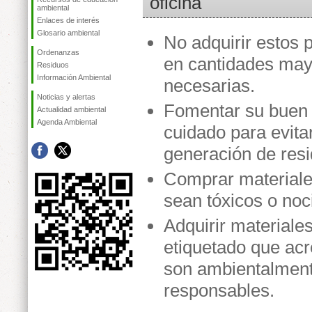
oficina
ambiental
Enlaces de interés
Glosario ambiental
No adquirir estos 
Ordenanzas
en cantidades may
Residuos
Información Ambiental
necesarias.
Noticias y alertas
Fomentar su buen 
Actualidad ambiental
Agenda Ambiental
cuidado para evita
generación de resi
Comprar materiale
sean tóxicos o noc
Adquirir materiale
etiquetado que acr
son ambientalmen
responsables.