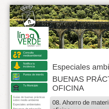
Consulta
medioambiental
Notifica tu
Especiales ambi
incidencia
Puntos de interés
BUENAS PRÁCT
OFICINA
Tu Municipio
Guías de buenas prácticas
sobre medio ambiente
08. Ahorro de materi
Especiales ambientales
Recursos de educación