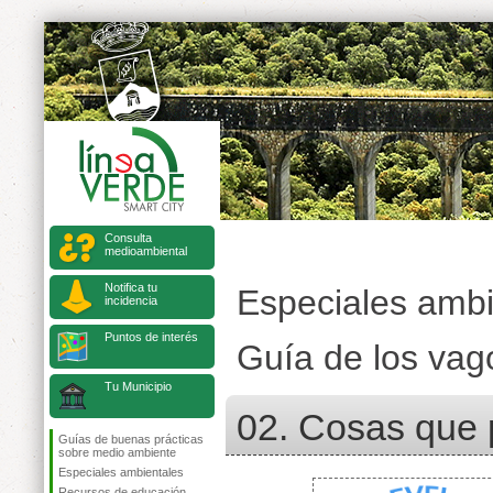
Consulta
medioambiental
Notifica tu
Especiales ambi
incidencia
Puntos de interés
Guía de los vag
Tu Municipio
02. Cosas que 
Guías de buenas prácticas
sobre medio ambiente
Especiales ambientales
Recursos de educación