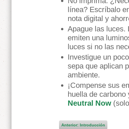
No imprima. ¿Neces
línea? Escríbalo e
nota digital y ahor
Apague las luces. L
emiten una lumino
luces si no las nec
Investigue un poc
sepa que aplican p
ambiente.
¡Compense sus emi
huella de carbono 
Neutral Now
(solo
Anterior: Introducción