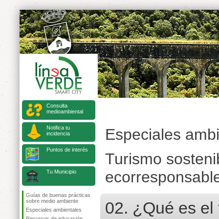
Consulta
medioambiental
Notifica tu
Especiales ambi
incidencia
Puntos de interés
Turismo sosteni
ecorresponsabl
Tu Municipio
Guías de buenas prácticas
sobre medio ambiente
02. ¿Qué es el
Especiales ambientales
Recursos de educación