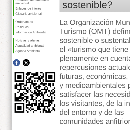
sostenible?
ambiental
Enlaces de interés
Glosario ambiental
La Organización Mund
Ordenanzas
Residuos
Turismo (OMT) defin
Información Ambiental
sostenible o sustent
Noticias y alertas
Actualidad ambiental
el «turismo que tiene
Agenda Ambiental
plenamente en cuenta
repercusiones actual
futuras, económicas,
y medioambientales 
satisfacer las necesi
los visitantes, de la i
del entorno y de las
comunidades anfitrio