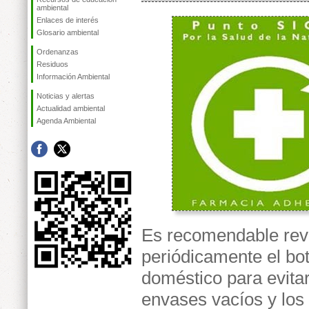
ambiental
Enlaces de interés
Glosario ambiental
Ordenanzas
Residuos
Información Ambiental
Noticias y alertas
Actualidad ambiental
Agenda Ambiental
Es recomendable rev
periódicamente el bot
doméstico para evita
envases vacíos y los