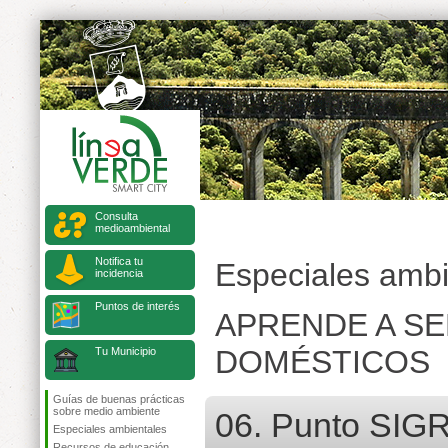
Consulta
medioambiental
Notifica tu
Especiales ambi
incidencia
Puntos de interés
APRENDE A S
DOMÉSTICOS
Tu Municipio
Guías de buenas prácticas
sobre medio ambiente
06. Punto SIG
Especiales ambientales
Recursos de educación