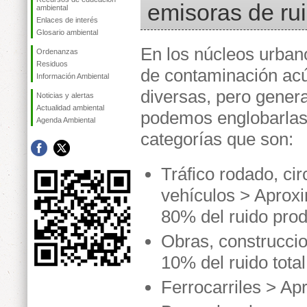
emisoras de ru
ambiental
Enlaces de interés
Glosario ambiental
En los núcleos urban
Ordenanzas
Residuos
de contaminación ac
Información Ambiental
diversas, pero gener
Noticias y alertas
Actualidad ambiental
podemos englobarlas
Agenda Ambiental
categorías que son:
Tráfico rodado, cir
vehículos > Aprox
80% del ruido prod
Obras, construcci
10% del ruido total
Ferrocarriles > Ap