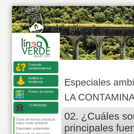
Consulta
medioambiental
Notifica tu
Especiales ambi
incidencia
Puntos de interés
LA CONTAMINA
Tu Municipio
02. ¿Cuáles so
Guías de buenas prácticas
sobre medio ambiente
principales fue
Especiales ambientales
Recursos de educación