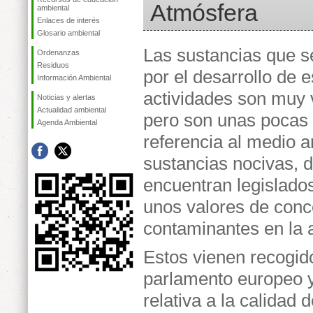
Atmósfera
ambiental
Enlaces de interés
Glosario ambiental
Las sustancias que s
Ordenanzas
Residuos
por el desarrollo de e
Información Ambiental
actividades son muy 
Noticias y alertas
Actualidad ambiental
pero son unas pocas
Agenda Ambiental
referencia al medio 
sustancias nocivas,
encuentran legislado
unos valores de con
contaminantes en la 
Estos vienen recogi
parlamento europeo y
relativa a la calidad