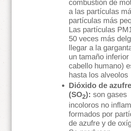
combustión de moto
a las partículas m
partículas más pe
Las partículas PM1
50 veces más delg
llegar a la gargant
un tamaño inferio
cabello humano) e
hasta los alveolos
Dióxido de azufr
(SO
):
son gases
2
incoloros no infla
formados por partí
de azufre y de oxí