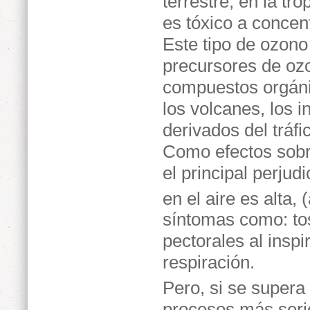
terrestre, en la t
es tóxico a concen
Este tipo de ozono
precursores de ozo
compuestos orgánic
los volcanes, los 
derivados del tráfi
Como efectos sobre
el principal perju
en el aire es alta
síntomas como: tos
pectorales al insp
respiración.
Pero, si se supera
procesos más serio