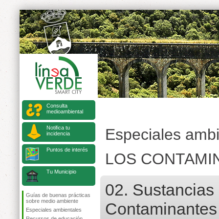
Consulta
medioambiental
Notifica tu
Especiales ambi
incidencia
Puntos de interés
LOS CONTAMI
Tu Municipio
02. Sustancias
Guías de buenas prácticas
sobre medio ambiente
Contaminantes 
Especiales ambientales
Recursos de educación