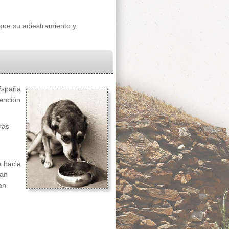
que su adiestramiento y
España
tención
rás
a hacia
han
an