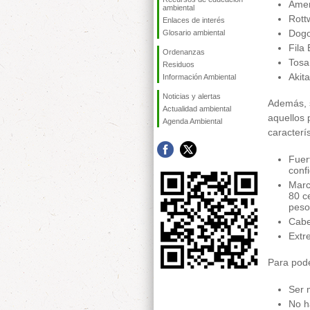
Amer
ambiental
Rottw
Enlaces de interés
Dogo
Glosario ambiental
Fila 
Ordenanzas
Tosa
Residuos
Akita
Información Ambiental
Noticias y alertas
Además, 
Actualidad ambiental
aquellos 
Agenda Ambiental
caracterís
Fuer
confi
Marc
80 c
peso
Cabe
Extr
Para pode
Ser 
No h