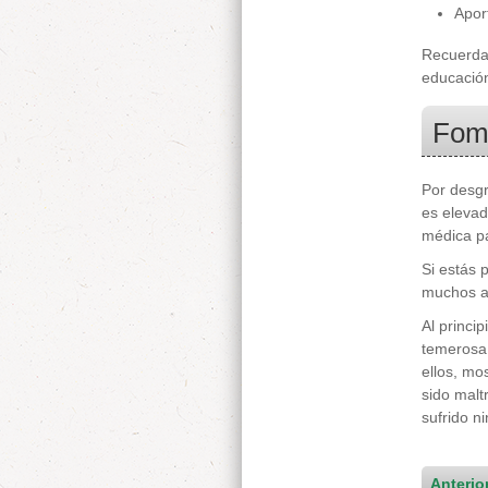
Aport
Recuerda 
educación
Fome
Por desg
es elevad
médica pa
Si estás 
muchos an
Al princi
temerosa 
ellos, mo
sido malt
sufrido n
Anterio