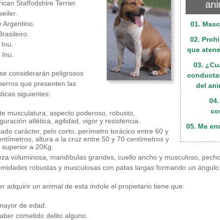
ican Staffodshire Terrier.
ani
eiler.
 Argentino.
01. Masc
Brasileiro.
02. Proh
 Inu.
que atene
 Inu.
03. ¿Cu
se considerarán peligrosos
conductas
perros que presenten las
del an
ticas siguientes:
04.
co
te musculatura, aspecto poderoso, robusto,
guración atlética, agilidad, vigor y resistencia.
05. Me enc
ado carácter, pelo corto, perímetro torácico entre 60 y
entímetros, altura a la cruz entre 50 y 70 centímetros y
 superior a 20Kg.
za voluminosa, mandíbulas grandes, cuello ancho y musculoso, pech
emidades robustas y musculosas con patas largas formando un ángul
r adquirir un animal de esta índole el propietario tiene que:
mayor de edad.
aber cometido delito alguno.