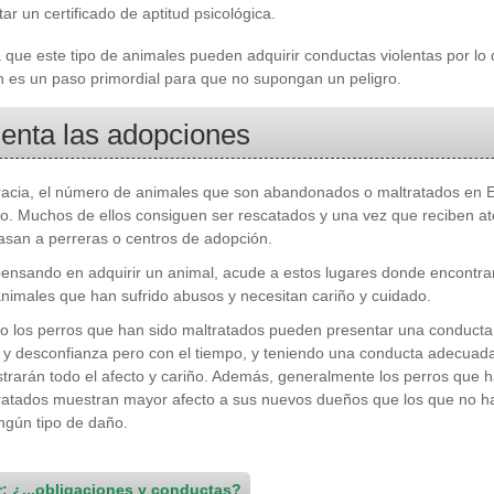
ar un certificado de aptitud psicológica.
que este tipo de animales pueden adquirir conductas violentas por lo 
 es un paso primordial para que no supongan un peligro.
nta las adopciones
racia, el número de animales que son abandonados o maltratados en 
o. Muchos de ellos consiguen ser rescatados y una vez que reciben a
san a perreras o centros de adopción.
pensando en adquirir un animal, acude a estos lugares donde encontra
imales que han sufrido abusos y necesitan cariño y cuidado.
pio los perros que han sido maltratados pueden presentar una conducta
y desconfianza pero con el tiempo, y teniendo una conducta adecuad
strarán todo el afecto y cariño. Además, generalmente los perros que 
ratados muestran mayor afecto a sus nuevos dueños que los que no h
ingún tipo de daño.
r: ¿...obligaciones y conductas?