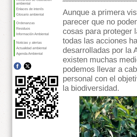
ambiental
Enlaces de interés
Aunque a primera vis
Glosario ambiental
parecer que no pod
Ordenanzas
Residuos
cosas para proteger l
Información Ambiental
todas las acciones h
Noticias y alertas
desarrolladas por la 
Actualidad ambiental
Agenda Ambiental
existen muchas medi
podemos llevar a ca
personal con el objet
la biodiversidad.