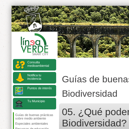
Consulta
medioambiental
Notifica tu
Guías de buenas
incidencia
Puntos de interés
Biodiversidad
Tu Municipio
05. ¿Qué podem
Guías de buenas prácticas
sobre medio ambiente
Biodiversidad?
Especiales ambientales
Recursos de educación