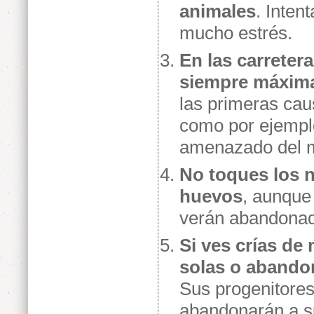
animales
. Inten
mucho estrés.
En las carreter
siempre máxim
las primeras cau
como por ejemplo
amenazado del 
No toques los n
huevos
, aunque
verán abandonado
Si ves crías de
solas o abando
Sus progenitores 
abandonarán a su