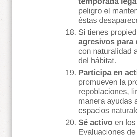
temporada lega
peligro el mante
éstas desaparec
Si tienes propie
agresivos para c
con naturalidad 
del hábitat.
Participa en ac
promueven la pro
repoblaciones, li
manera ayudas a
espacios natural
Sé activo
en los 
Evaluaciones de 