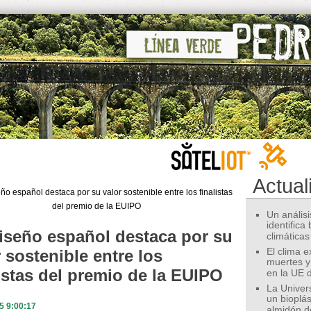
Actual
Un análisis
identifica
iseño español destaca por su
climáticas
 sostenible entre los
El clima 
muertes y
listas del premio de la EUIPO
en la UE 
La Univer
un bioplás
5 9:00:17
almidón d