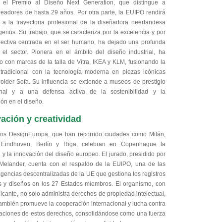
, el Premio al Diseño Next Generation, que distingue a
readores de hasta 29 años. Por otra parte, la EUIPO rendirá
a la trayectoria profesional de la diseñadora neerlandesa
erius. Su trabajo, que se caracteriza por la excelencia y por
ectiva centrada en el ser humano, ha dejado una profunda
 el sector. Pionera en el ámbito del diseño industrial, ha
o con marcas de la talla de Vitra, IKEA y KLM, fusionando la
 tradicional con la tecnología moderna en piezas icónicas
older Sofa. Su influencia se extiende a museos de prestigio
ional y a una defensa activa de la sostenibilidad y la
ón en el diseño.
ación y creatividad
os DesignEuropa, que han recorrido ciudades como Milán,
, Eindhoven, Berlín y Riga, celebran en Copenhague la
 y la innovación del diseño europeo. El jurado, presidido por
 Melander, cuenta con el respaldo de la EUIPO, una de las
gencias descentralizadas de la UE que gestiona los registros
 y diseños en los 27 Estados miembros. El organismo, con
icante, no solo administra derechos de propiedad intelectual,
también promueve la cooperación internacional y lucha contra
raciones de estos derechos, consolidándose como una fuerza