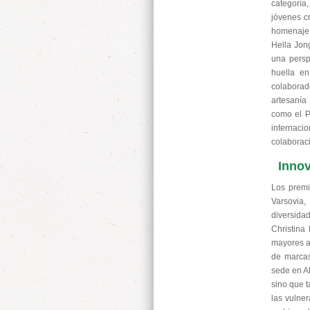
categoría
jóvenes c
homenaje 
Hella Jong
una persp
huella en
colaborad
artesanía
como el P
internac
colaboraci
Innov
Los premi
Varsovia
diversidad
Christina
mayores a
de marcas
sede en Al
sino que 
las vulne