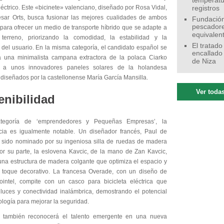
temperatu
léctrico. Este «bicinete» valenciano, diseñado por Rosa Vidal,
registros
sar Orts, busca fusionar las mejores cualidades de ambos
Fundación
pescadore
 para ofrecer un medio de transporte híbrido que se adapte a
equivalen
 terreno, priorizando la comodidad, la estabilidad y la
El tratado
 del usuario. En la misma categoría, el candidato español se
encallado
a una minimalista campana extractora de la polaca Ciarko
de Niza
 a unos innovadores paneles solares de la holandesa
diseñados por la castellonense María García Mansilla.
Ver todas
enibilidad
tegoría de ‘emprendedores y Pequeñas Empresas’, la
ia es igualmente notable. Un diseñador francés, Paul de
a sido nominado por su ingeniosa silla de ruedas de madera
 Por su parte, la eslovena Kavcic, de la mano de Zan Kavcic,
una estructura de madera colgante que optimiza el espacio y
toque decorativo. La francesa Overade, con un diseño de
intel, compite con un casco para bicicleta eléctrica que
 luces y conectividad inalámbrica, demostrando el potencial
ología para mejorar la seguridad.
o también reconocerá el talento emergente en una nueva