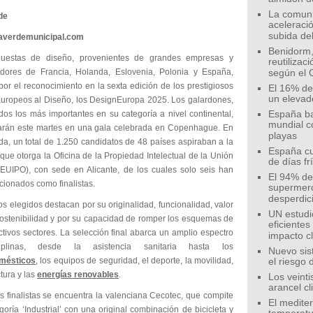
La comunid
de
aceleració
subida de
eaverdemunicipal.com
Benidorm,
puestas de diseño, provenientes de grandes empresas y
reutilizac
ores de Francia, Holanda, Eslovenia, Polonia y España,
según el 
or el reconocimiento en la sexta edición de los prestigiosos
El 16% de
un elevad
uropeos al Diseño, los DesignEuropa 2025. Los galardones,
dos los más importantes en su categoría a nivel continental,
España ba
mundial c
arán este martes en una gala celebrada en Copenhague. En
playas
da, un total de 1.250 candidatos de 48 países aspiraban a la
España cu
 que otorga la Oficina de la Propiedad Intelectual de la Unión
de días fr
EUIPO), con sede en Alicante, de los cuales solo seis han
El 94% de 
cionados como finalistas.
supermer
desperdic
s elegidos destacan por su originalidad, funcionalidad, valor
UN estudi
 sostenibilidad y por su capacidad de romper los esquemas de
eficiente
tivos sectores. La selección final abarca un amplio espectro
impacto c
iplinas, desde la asistencia sanitaria hasta los
Nuevo sis
omésticos
, los equipos de seguridad, el deporte, la movilidad,
el riesgo 
ctura y las
energías renovables
.
Los veinti
arancel c
s finalistas se encuentra la valenciana Cecotec, que compite
El medite
goría ‘Industrial’ con una original combinación de bicicleta y