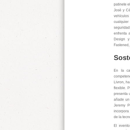
patinete e
José y Cé
vehículos
cualquier
seguridad
enfrenta 
Design y
Fastened, 
Sost
En la ca
competenc
Livron, h
flexible.
presenta 
añade un 
Jeremy Po
incorpora
de la tecn
El event