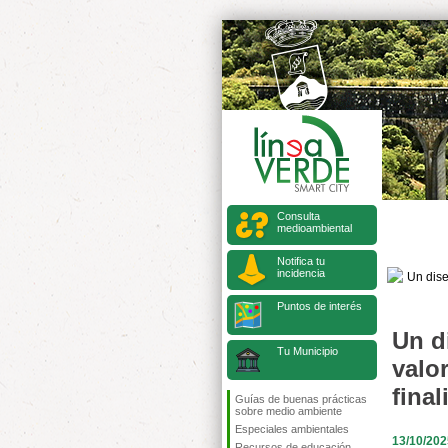
Consulta
medioambiental
Notifica tu
incidencia
Puntos de interés
Un d
Tu Municipio
valor
fina
Guías de buenas prácticas
sobre medio ambiente
Especiales ambientales
13/10/202
Recursos de educación