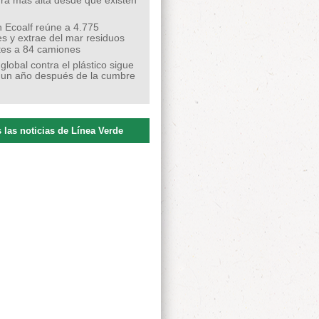
ra más alta desde que existen
 Ecoalf reúne a 4.775
s y extrae del mar residuos
tes a 84 camiones
 global contra el plástico sigue
 un año después de la cumbre
 las noticias de Línea Verde