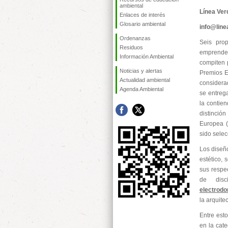
ambiental
Línea Ver
Enlaces de interés
Glosario ambiental
info@lin
Ordenanzas
Seis pro
Residuos
emprended
Información Ambiental
compiten p
Noticias y alertas
Premios E
Actualidad ambiental
considera
Agenda Ambiental
se entreg
la contien
distinción
Europea (
sido selec
Los diseño
estético,
sus respec
de disc
electrod
la arquite
Entre esto
en la cate