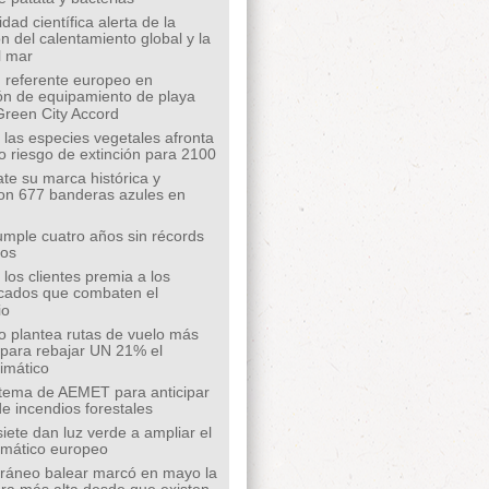
ad científica alerta de la
n del calentamiento global y la
l mar
 referente europeo en
ión de equipamiento de playa
Green City Accord
 las especies vegetales afronta
o riesgo de extinción para 2100
te su marca histórica y
on 677 banderas azules en
mple cuatro años sin récords
íos
los clientes premia a los
cados que combaten el
io
o plantea rutas de vuelo más
s para rebajar UN 21% el
limático
tema de AEMET para anticipar
de incendios forestales
siete dan luz verde a ampliar el
limático europeo
rráneo balear marcó en mayo la