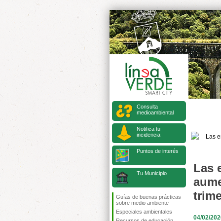
Consulta
medioambiental
Notifica tu
incidencia
Puntos de interés
Las 
Tu Municipio
aume
trim
Guías de buenas prácticas
sobre medio ambiente
Especiales ambientales
04/02/202
Recursos de educación