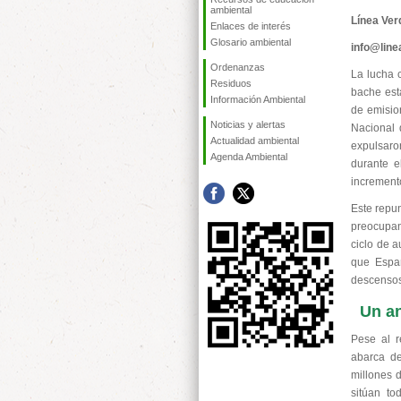
ambiental
Línea Ver
Enlaces de interés
Glosario ambiental
info@lin
Ordenanzas
La lucha 
Residuos
bache esta
Información Ambiental
de emision
Noticias y alertas
Nacional 
Actualidad ambiental
expulsaro
Agenda Ambiental
durante e
increment
Este repu
preocupant
ciclo de 
que Espa
descenso
Un an
Pese al r
abarca de
millones 
sitúan to