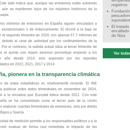
temperatu
. Este dato indica que, aunque las emisiones están subiendo
registros
 aún se mantienen lejos de los máximos históricos de la
Fundación
asada.
pescadore
equivalen
tros mínimos de emisiones en España siguen vinculados a
El tratado
excepcionales o de estancamiento. El récord a la baja se
encallado
n el segundo trimestre de 2020, con apenas 57,7 millones de
de Niza
, debido al cese de actividad por los confinamientos de la
Por el contrario, la subida actual sitúa al tercer trimestre de
 el quinto con mayor ascenso porcentual respecto a los
Ver todas
de año desde 2010, solo superado por los repuntes
tados en 2022, 2021, 2017 y 2014.
a, pionera en la transparencia climática
ón de estas estadísticas es relativamente reciente. El INE
 publicar estos datos trimestrales en noviembre de 2024,
 a la iniciativa que Eurostat lidera desde 2021. Con este
paña se ha consolidado como el tercer país de la Unión
 elaborar cuentas trimestrales de emisiones, solo por detrás
 Bajos y Suecia.
idad de medición permite a los responsables políticos y a la
civil evaluar de forma casi inmediata el impacto de las