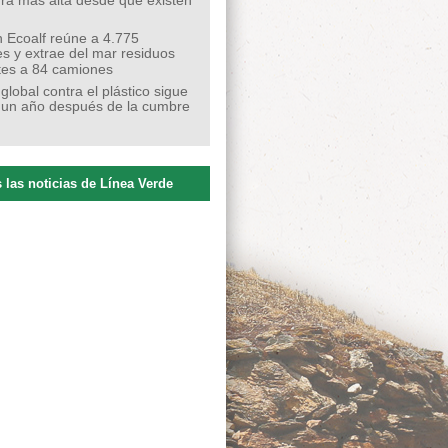
ra más alta desde que existen
 Ecoalf reúne a 4.775
s y extrae del mar residuos
tes a 84 camiones
 global contra el plástico sigue
 un año después de la cumbre
 las noticias de Línea Verde