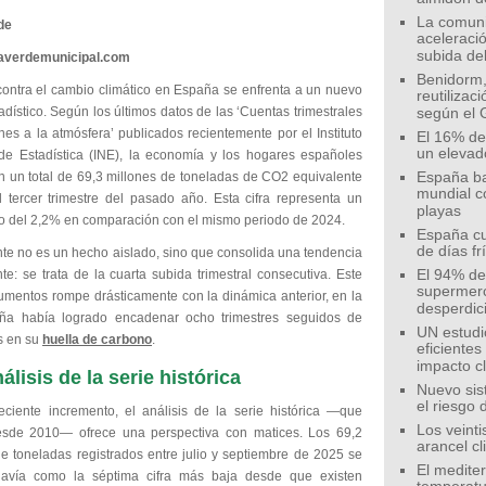
La comunid
de
aceleració
subida de
eaverdemunicipal.com
Benidorm,
contra el cambio climático en España se enfrenta a un nuevo
reutilizac
dístico. Según los últimos datos de las ‘Cuentas trimestrales
según el 
es a la atmósfera’ publicados recientemente por el Instituto
El 16% de
un elevad
de Estadística (INE), la economía y los hogares españoles
n un total de 69,3 millones de toneladas de CO2 equivalente
España ba
mundial c
l tercer trimestre del pasado año. Esta cifra representa un
playas
o del 2,2% en comparación con el mismo periodo de 2024.
España cu
de días fr
nte no es un hecho aislado, sino que consolida una tendencia
e: se trata de la cuarta subida trimestral consecutiva. Este
El 94% de 
supermer
aumentos rompe drásticamente con la dinámica anterior, en la
desperdic
ña había logrado encadenar ocho trimestres seguidos de
UN estudi
s en su
huella de carbono
.
eficiente
impacto c
álisis de la serie histórica
Nuevo sis
el riesgo 
eciente incremento, el análisis de la serie histórica —que
Los veinti
sde 2010— ofrece una perspectiva con matices. Los 69,2
arancel c
de toneladas registrados entre julio y septiembre de 2025 se
El medite
davía como la séptima cifra más baja desde que existen