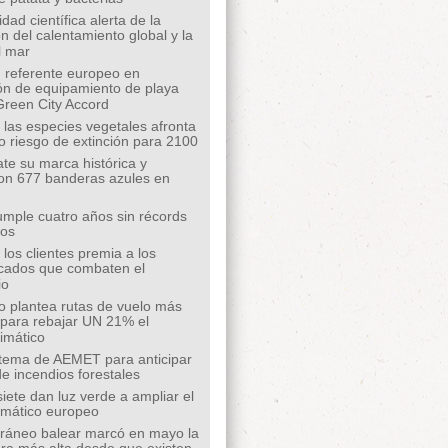
ad científica alerta de la
n del calentamiento global y la
l mar
 referente europeo en
ión de equipamiento de playa
Green City Accord
 las especies vegetales afronta
o riesgo de extinción para 2100
te su marca histórica y
on 677 banderas azules en
mple cuatro años sin récords
íos
los clientes premia a los
cados que combaten el
io
o plantea rutas de vuelo más
s para rebajar UN 21% el
limático
tema de AEMET para anticipar
de incendios forestales
siete dan luz verde a ampliar el
limático europeo
rráneo balear marcó en mayo la