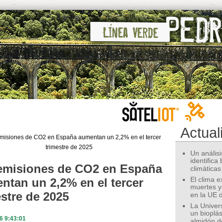
Actual
Un análisis
identifica
emisiones de CO2 en España
climáticas
ntan un 2,2% en el tercer
El clima 
muertes y
estre de 2025
en la UE 
La Univer
un bioplás
6 9:43:01
almidón d