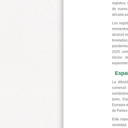
registros
de nuevo,
década p
Los regis
momentos 
alcanzó e
toneladas
pandemia. 
2025 como
inicios 
experimen
Españ
La difusi
comenzó a
sumándose
paso, Es
Europea en
de Países
Esta capac
sociedad 