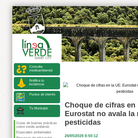
Consulta
medioambiental
Notifica tu
incidencia
Puntos de interés
Choque de cifras en 
Tu Municipio
Eurostat no avala la
pesticidas
Guías de buenas prácticas
sobre medio ambiente
Especiales ambientales
26/05/2026 8:50:12
Recursos de educación