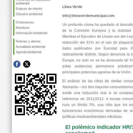
ambiental
Línea Verde
Enlaces de interés
Glosario ambiental
info@lineaverdemunicipal.com
Ordenanzas
Un profundo cisma ha quedado al descubiert
Residuos
de la Comisión Europea y la realidad es
Información Ambiental
Mientras el Ejecutivo de Ursula von der Le
Noticias y alertas
reducción del 61% en el uso de plaguicid
Actualidad ambiental
datos publicados por Eurostat para 2
Agenda Ambiental
radicalmente distinto. Según denuncia la 
Europe, no solo no se ha alcanzado tal h
estas sustancias permanece práctic
principales potencias agrarias de la Unión.
El análisis de las cifras de ventas conj
Alemania —los tres mayores consumidores
existe una reducción real si se compara
referencia de 2011/2012. A escala comun
roza un tímido 5%, una cifra que los ex
turbulencias económicas derivadas de l
políticas medioambientales efectivas.
El polémico indicador HR/