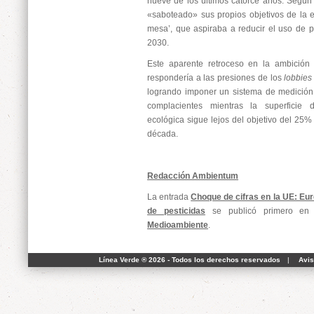
nueve de los últimos catorce años. Según l
«saboteado» sus propios objetivos de la es
mesa’, que aspiraba a reducir el uso de 
2030.
Este aparente retroceso en la ambición
respondería a las presiones de los
lobbies
logrando imponer un sistema de medición
complacientes mientras la superficie 
ecológica sigue lejos del objetivo del 25%
década.
Redacción Ambientum
La entrada
Choque de cifras en la UE: Eur
de pesticidas
se publicó primero e
Medioambiente
.
Línea Verde ® 2026 - Todos los derechos reservados
|
Avis