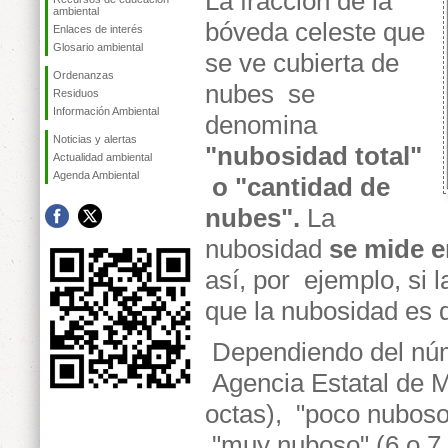
La fracción de la
ambiental
bóveda celeste que
Enlaces de interés
Glosario ambiental
se ve cubierta de
Ordenanzas
nubes se
Residuos
Información Ambiental
denomina
Noticias y alertas
"nubosidad total"
Actualidad ambiental
Agenda Ambiental
o "cantidad de
nubes".
La
nubosidad
se mide e
así, por ejemplo, si 
que la nubosidad es 
Dependiendo del núme
Agencia Estatal de M
octas), "poco nuboso"
"muy nuboso" (6 o 7 o