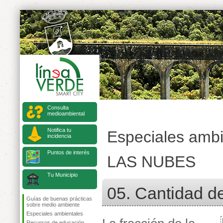
Consulta
medioambiental
Notifica tu
Especiales ambi
incidencia
Puntos de interés
LAS NUBES
Tu Municipio
05. Cantidad d
Guías de buenas prácticas
sobre medio ambiente
Especiales ambientales
Recursos de educación