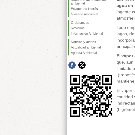
ambiental
agua en l
Enlaces de interés
ingente c
Glosario ambiental
atmosféri
Ordenanzas
Todo emp
Residuos
lagos, rí
Información Ambiental
incorpora
Noticias y alertas
principal
Actualidad ambiental
Agenda Ambiental
El
vapor
que, aun
limitado 
(troposfe
mantiene 
El vapor 
cantidad 
indirecta
(higrómet