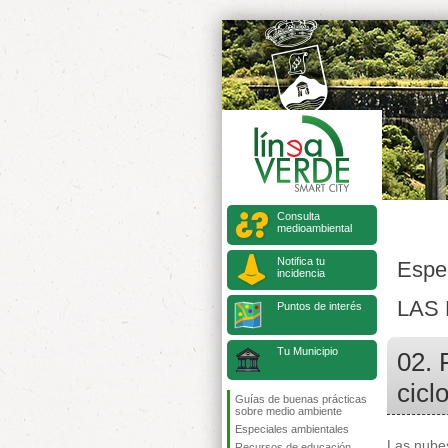
Consulta
medioambiental
Notifica tu
Espe
incidencia
LAS
Puntos de interés
Tu Municipio
02. 
cicl
Guías de buenas prácticas
sobre medio ambiente
Especiales ambientales
Las nube
Recursos de educación