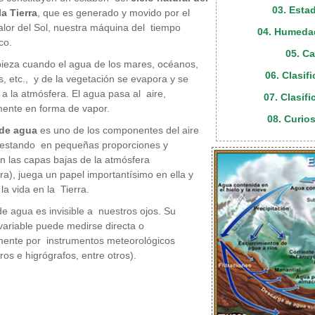
03. Esta
a Tierra
, que es generado y movido por el
alor del Sol, nuestra máquina del tiempo
04. Humeda
co.
05. C
ieza cuando el agua de los mares, océanos,
06. Clasif
os, etc., y de la vegetación se evapora y se
 a la atmósfera. El agua pasa al aire,
07. Clasifi
mente en forma de vapor.
08. Curio
 de agua
es uno de los componentes del aire
 estando en pequeñas proporciones y
en las capas bajas de la atmósfera
ra), juega un papel importantísimo en ella y
la vida en la Tierra.
de agua es invisible a nuestros ojos. Su
variable puede medirse directa o
mente por instrumentos meteorológicos
ros e higrógrafos, entre otros).