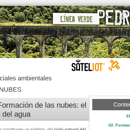
ciales ambientales
 NUBES
Formación de las nubes: el
Conte
o del agua
0
02. Formac
s constituyen un eslabón del
ciclo natural del