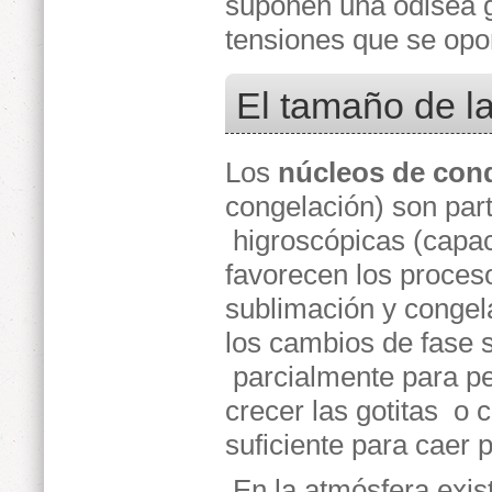
suponen una odisea 
tensiones que se opon
El tamaño de l
Los
núcleos de con
congelación) son par
higroscópicas (capa
favorecen los proces
sublimación y congel
los cambios de fase 
parcialmente para pe
crecer las gotitas o 
suficiente para caer 
En la atmósfera exis