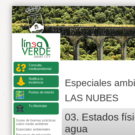
Consulta
medioambiental
Notifica tu
Especiales ambi
incidencia
Puntos de interés
LAS NUBES
Tu Municipio
03. Estados fís
Guías de buenas prácticas
sobre medio ambiente
agua
Especiales ambientales
Recursos de educación