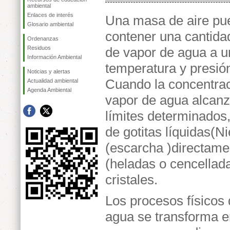
ambiental
Enlaces de interés
Una masa de aire pu
Glosario ambiental
contener una cantidad
Ordenanzas
Residuos
de vapor de agua a u
Información Ambiental
temperatura y presió
Noticias y alertas
Cuando la concentra
Actualidad ambiental
Agenda Ambiental
vapor de agua alcan
límites determinados
de gotitas líquidas(Ni
(escarcha )directamen
(heladas o cencellada
cristales.
Los procesos físicos
agua se transforma en